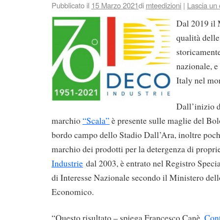
Pubblicato il
15 Marzo 2021
di
mteedizioni
|
Lascia un
Dal 2019 il 
qualità dell
storicamente 
nazionale, e
Italy nel mo
Dall’inizio 
marchio
“Scala”
è presente sulle maglie del Bo
bordo campo dello Stadio Dall’Ara, inoltre poch
marchio dei prodotti per la detergenza di propri
Industrie
dal 2003, è entrato nel Registro Specia
di Interesse Nazionale secondo il Ministero del
Economico.
“Questo risultato – spiega Francesco Canè,
Cont