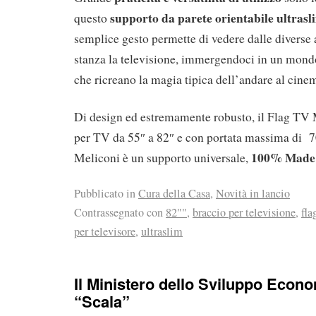
supporto da parete orientabile ultrasl
questo
semplice gesto permette di vedere dalle diverse
stanza la televisione, immergendoci in un mond
che ricreano la magia tipica dell’andare al cine
Di design ed estremamente robusto, il Flag TV M
per TV da 55″ a 82″ e con portata massima di 7
100% Made i
Meliconi è un supporto universale,
Pubblicato in
Cura della Casa
,
Novità in lancio
Contrassegnato con
82""
,
braccio per televisione
,
fla
per televisore
,
ultraslim
Il Ministero dello Sviluppo Econ
“Scala”