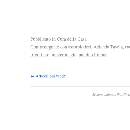
Pubblicato in
Cura della Casa
Contrassegnato con
assorbiodori
,
Azienda Tavola
,
ca
frigorifero
,
mister magic
,
pulcino limone
←
Articoli più vecchi
Motore utilizzato WordPre