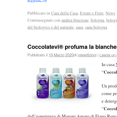
Pubblicato in
Cura della Casa
,
Eventi e Fiere
,
News
Contrassegnato con
andrea bruzzone
,
bologna
,
bologn
del biologico e del naturale
,
sana
,
sana bologna
Coccolatevi® profuma la biancher
Pubblicato il
19 Marzo 2020
di
mteedizioni
|
Lascia un
In casa
Coccol
“
Un prod
come pr
e deterg
Coccol
“
dall’esperienza di Moroni Amato di Fiano Rom