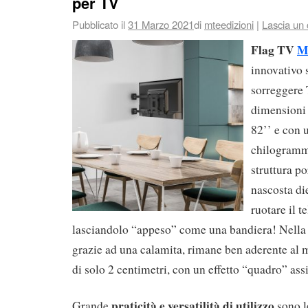
per TV
Pubblicato il
31 Marzo 2021
di
mteedizioni
|
Lascia un
Flag TV
M
innovativo 
sorreggere
dimensioni 
82’’ e con 
chilogrammi
struttura p
nascosta die
ruotare il t
lasciandolo “appeso” come una bandiera! Nella 
grazie ad una calamita, rimane ben aderente al 
di solo 2 centimetri, con un effetto “quadro” ass
praticità e versatilità di utilizzo
Grande
sono le