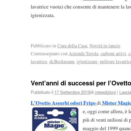
lavatrice vuota) che consente di mantenere la lav
igienizzata.
Pubblicato in
Cura della Casa
,
Novità in lancio
Contrassegnato con
Azienda Tavola
,
carboni attivi
,
c
lavatrice
,
dr.Beckmann
,
igienizzare
,
pulitore lavatric
Vent’anni di successi per l’Ovett
Pubblicato il
17 Settembre 2019
di
mteedizioni
|
Lasci
L’Ovetto Assorbi odori Frigo
Mister Magi
di
e, oggi come allora, è l
più di venti milioni di 
maggio del 1999 quand