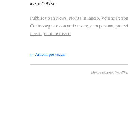
aszm7397yc
Pubblicato in
News
,
Novità in lancio
,
Vetrine Perso
Contrassegnato con
antizanzare
,
cura persona
,
protez
insetti
,
punture insetti
←
Articoli più vecchi
Motore utilizzato WordPre