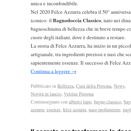
unica e inconfondibile.
Nel 2020 Felce Azzurra celebra il 50° anniversa
Bagnodoccia Classico
iconico: il
, nato nei din
bagnoschiuma di bellezza che in breve tempo con
cuore degli italiani, dove è destinato a restare.
La storia di Felce Azzurra, ha inizio in un picco
artigianale, tra ingredienti preziosi e nasi che 
sapientemente essenze. Il successo di Felce Azz
Continua a leggere
→
Pubblicato in
Bellezza
,
Cura della Persona
,
News
,
Novità in lancio
,
Vetrine Persona
Contrassegnato con
alberto lupo
,
bagno classico
,
bag
azzurra
,
essenze
,
felce azzurra
,
naso profumierre
,
pagl