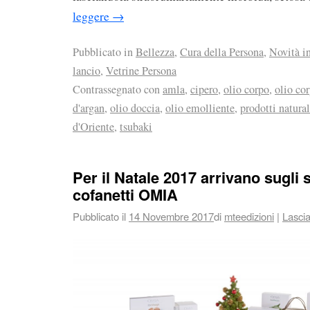
leggere
→
Pubblicato in
Bellezza
,
Cura della Persona
,
Novità i
lancio
,
Vetrine Persona
Contrassegnato con
amla
,
cipero
,
olio corpo
,
olio cor
d'argan
,
olio doccia
,
olio emolliente
,
prodotti natural
d'Oriente
,
tsubaki
Per il Natale 2017 arrivano sugli sc
cofanetti OMIA
Pubblicato il
14 Novembre 2017
di
mteedizioni
|
Lasci