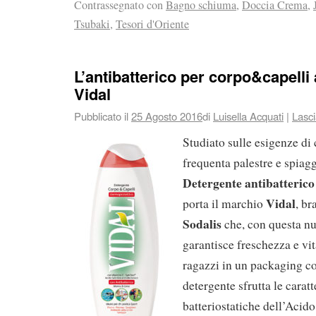
Contrassegnato con
Bagno schiuma
,
Doccia Crema
,
Tsubaki
,
Tesori d'Oriente
L’antibatterico per corpo&capelli
Vidal
Pubblicato il
25 Agosto 2016
di
Luisella Acquati
|
Lasc
Studiato sulle esigenze di 
frequenta palestre e spiagg
Detergente
antibatteric
Vidal
porta il marchio
, br
Sodalis
che, con questa n
garantisce freschezza e vita
ragazzi in un packaging co
detergente sfrutta le caratt
batteriostatiche dell’Acido