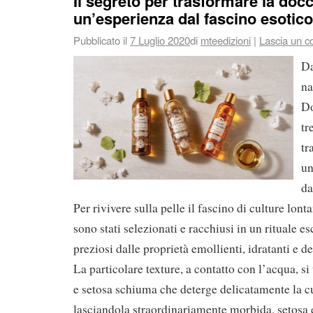
Il segreto per trasformare la docc
un’esperienza dal fascino esotico
Pubblicato il
7 Luglio 2020
di
mteedizioni
|
Lascia un 
D
na
Do
tr
tr
un
da
Per rivivere sulla pelle il fascino di culture lon
sono stati selezionati e racchiusi in un rituale es
preziosi dalle proprietà emollienti, idratanti e d
La particolare texture, a contatto con l’acqua, si
e setosa schiuma che deterge delicatamente la c
lasciandola straordinariamente morbida, setosa e