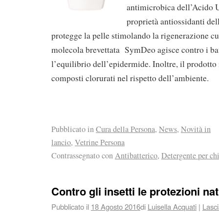
antimicrobica dell’Acido U
proprietà antiossidanti de
protegge la pelle stimolando la rigenerazione cu
molecola brevettata SymDeo agisce contro i ba
l’equilibrio dell’epidermide. Inoltre, il prodott
composti clorurati nel rispetto dell’ambiente.
Pubblicato in
Cura della Persona
,
News
,
Novità in
lancio
,
Vetrine Persona
Contrassegnato con
Antibatterico
,
Detergente per chi
Contro gli insetti le protezioni na
Pubblicato il
18 Agosto 2016
di
Luisella Acquati
|
Lasc