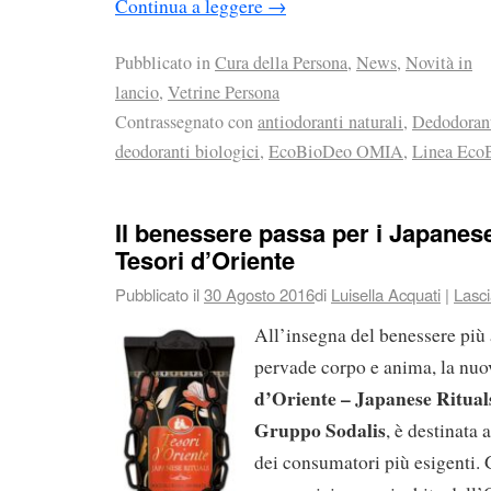
Continua a leggere
→
Pubblicato in
Cura della Persona
,
News
,
Novità in
lancio
,
Vetrine Persona
Contrassegnato con
antiodoranti naturali
,
Dedodorant
deodoranti biologici
,
EcoBioDeo OMIA
,
Linea EcoB
Il benessere passa per i Japanese
Tesori d’Oriente
Pubblicato il
30 Agosto 2016
di
Luisella Acquati
|
Lasc
All’insegna del benessere più
pervade corpo e anima, la nuo
d’Oriente – Japanese Ritual
Gruppo Sodalis
, è destinata 
dei consumatori più esigenti. 