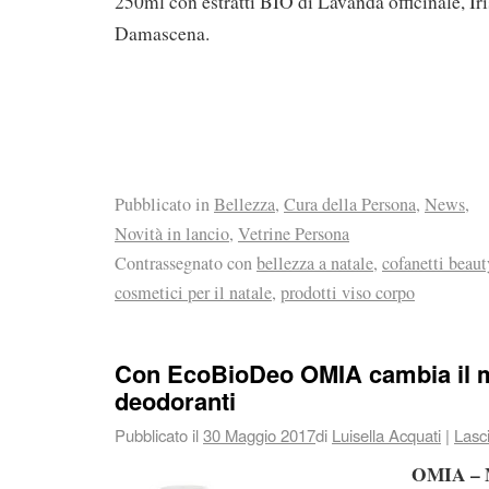
250ml con estratti BIO di Lavanda officinale, Ir
Damascena.
Pubblicato in
Bellezza
,
Cura della Persona
,
News
,
Novità in lancio
,
Vetrine Persona
Contrassegnato con
bellezza a natale
,
cofanetti beaut
cosmetici per il natale
,
prodotti viso corpo
Con EcoBioDeo OMIA cambia il m
deodoranti
Pubblicato il
30 Maggio 2017
di
Luisella Acquati
|
Lasc
OMIA – 