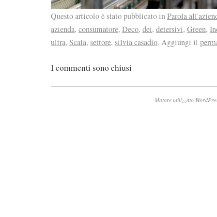
Questo articolo è stato pubblicato in
Parola all'azien
azienda
,
consumatore
,
Deco
,
dei
,
detersivi
,
Green
,
In
ultra
,
Scala
,
settore
,
silvia casadio
. Aggiungi il
perm
I commenti sono chiusi
Motore utilizzato WordPre