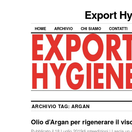
Export Hy
HOME
ARCHIVIO
CHI SIAMO
CONTATTI
ARCHIVIO TAG:
ARGAN
Olio d’Argan per rigenerare il vis
Pubblicato il
18 Luglio 2019
di
mteedizioni
|
Lascia un