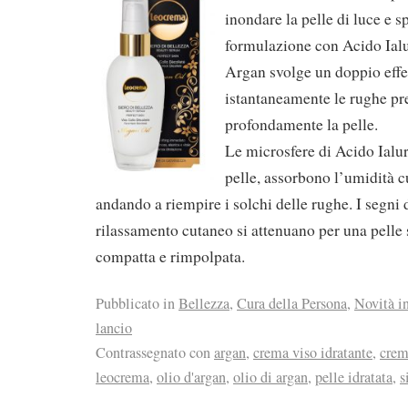
inondare la pelle di luce e 
formulazione con Acido Ialu
Argan svolge un doppio effe
istantaneamente le rughe pre
profondamente la pelle.
Le microsfere di Acido Ialu
pelle, assorbono l’umidità c
andando a riempire i solchi delle rughe. I segni 
rilassamento cutaneo si attenuano per una pelle 
compatta e rimpolpata.
Pubblicato in
Bellezza
,
Cura della Persona
,
Novità i
lancio
Contrassegnato con
argan
,
crema viso idratante
,
crem
leocrema
,
olio d'argan
,
olio di argan
,
pelle idratata
,
s