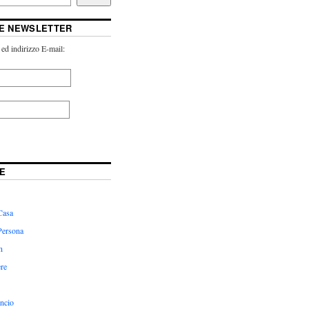
NE NEWSLETTER
ed indirizzo E-mail:
E
Casa
Persona
n
ere
ancio