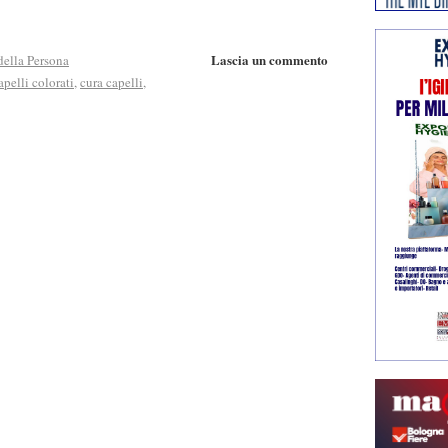
Lascia un commento
della Persona
apelli colorati
,
cura capelli
,