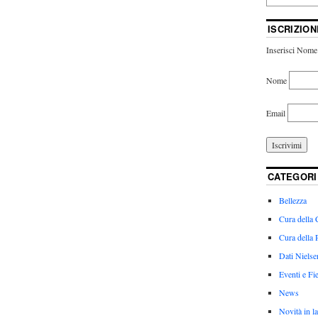
ISCRIZIO
Inserisci Nome 
Nome
Email
CATEGORI
Bellezza
Cura della 
Cura della 
Dati Nielse
Eventi e Fi
News
Novità in l